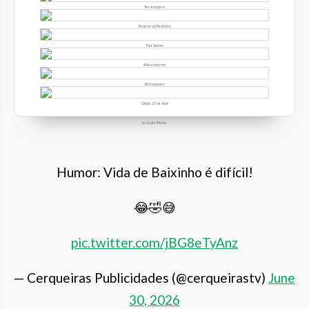
Ver-imagem
Padaria do Pedrinho
Fiat Valore
iMicro Internet
RD Locacoes
Clínica 27 de Abril
Le Gusta Piúma
Humor: Vida de Baixinho é difícil!
😂🤣😅
pic.twitter.com/jBG8eTyAnz
— Cerqueiras Publicidades (@cerqueirastv)
June
30, 2026