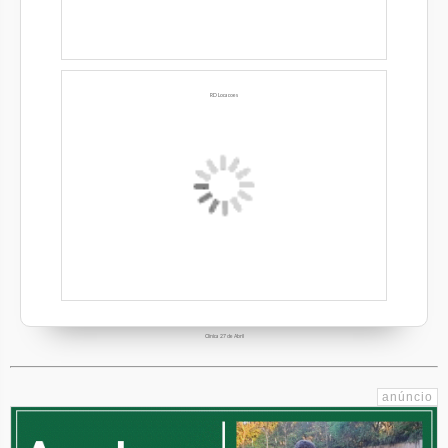
RD Locacoes
Clínica 27 de Abril