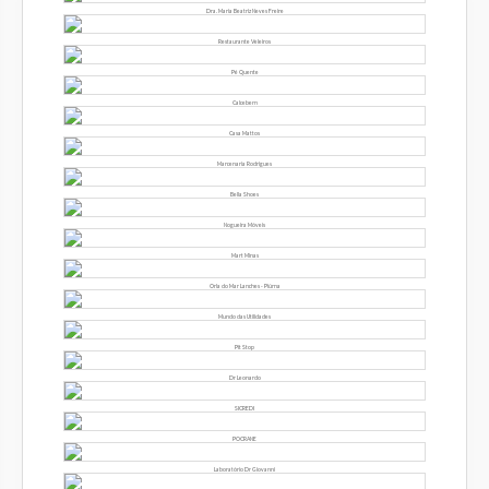
Dra. Maria Beatriz Neves Freire
Restaurante Veleiros
Pé Quente
Calcebem
Casa Mattos
Marcenaria Rodrigues
Bella Shoes
Nogueira Móveis
Mart Minas
Orla do Mar Lanches - Piúma
Mundo das Utilidades
Pit Stop
Dr Leonardo
SICREDI
POCRANE
Laboratório Dr Giovanni