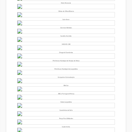
Hotel Alvorada
Clínica de Olhos Briceno
Sol e Neve
Damata Bebidas
Sacolão Avenida
MAX MG CAR
Drogaria Econômica
Prefeitura Municipal de Maripá de Minas
Prefeitura Municipal de Leopoldina
Cerqueiras Comunicação
Bibi Car
ABC e Ferragens Primus
Clube Leopoldina
Caseirinhos da Rafa
Preço Fixo Utilidades
Sudamerica