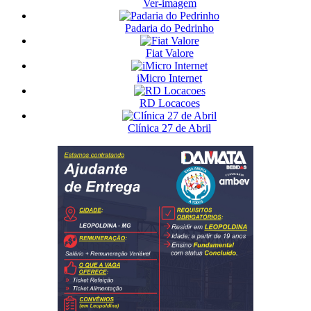
Ver-imagem
Padaria do Pedrinho
Fiat Valore
iMicro Internet
RD Locacoes
Clínica 27 de Abril