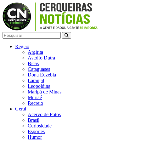
Região
Argirita
Astolfo Dutra
Bicas
Cataguases
Dona Euzébia
Laranjal
Leopoldina
Maripá de Minas
Muriaé
Recreio
Geral
Acervo de Fotos
Brasil
Curiosidade
Esportes
Humor