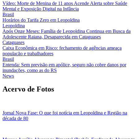
Vídeo: Morte de Menina de 11 anos Acende Alerta sobre Saúde
Mental e Exposição Digital na Infância
Brasil
Horários do Tarifa Zero em Leopoldina
Leopoldina
Após Onze Meses: Família de Leopoldina Continua em Busca da
Adolescente Raiana, Desaparecida em Cataguases
Cataguases
Caixa Econômica em Risco: fechamento de agências ameaça
população e trabalhadores
Brasil
Entenda: Sem previsão em apólice, seguro não cobre danos por
inundações, como as do RS
News
Acervo de Fotos
Jornal Nova Fase: O que foi notícia em Leopoldina e Região na
década de 80