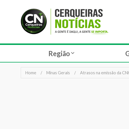
Região
G
Home
Minas Gerais
Atrasos na emissão da CN