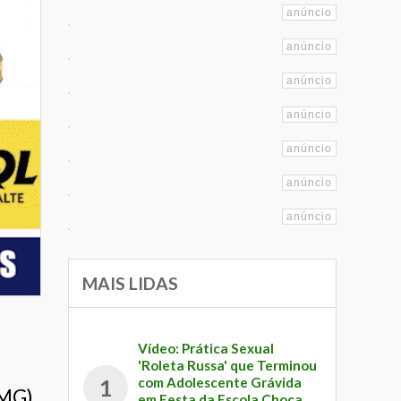
MAIS LIDAS
Vídeo: Prática Sexual
'Roleta Russa' que Terminou
com Adolescente Grávida
1
-MG)
em Festa da Escola Choca