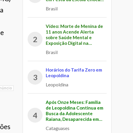
Internautas
Brasil
 a
Vídeo: Morte de Menina de
de
11 anos Acende Alerta
sobre Saúde Mental e
2
Exposição Digital na
Infância
Brasil
Horários do Tarifa Zero em
Leopoldina
3
Leopoldina
Após Onze Meses: Família
de Leopoldina Continua em
Busca da Adolescente
4
Raiana, Desaparecida em
Cataguases
ções
Cataguases