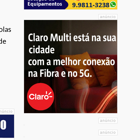
olas
de