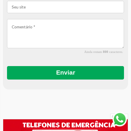
Ainda restam
800
caracteres.
Enviar