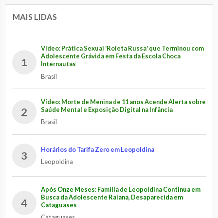
MAIS LIDAS
Vídeo: Prática Sexual 'Roleta Russa' que Terminou com
Adolescente Grávida em Festa da Escola Choca
1
Internautas
Brasil
Vídeo: Morte de Menina de 11 anos Acende Alerta sobre
2
Saúde Mental e Exposição Digital na Infância
Brasil
Horários do Tarifa Zero em Leopoldina
3
Leopoldina
Após Onze Meses: Família de Leopoldina Continua em
Busca da Adolescente Raiana, Desaparecida em
4
Cataguases
Cataguases