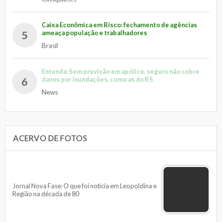
Caixa Econômica em Risco: fechamento de agências
5
ameaça população e trabalhadores
Brasil
Entenda: Sem previsão em apólice, seguro não cobre
6
danos por inundações, como as do RS
News
ACERVO DE FOTOS
Jornal Nova Fase: O que foi notícia em Leopoldina e
Região na década de 80