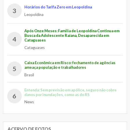
Horários do Tarifa Zero em Leopoldina
3
Leopoldina
Após Onze Meses: Família de Leopoldina Continua em
Busca da Adolescente Raiana, Desaparecida em
4
Cataguases
Cataguases
Caixa Econômica em Risco: fechamento de agências
5
ameaça população e trabalhadores
Brasil
Entenda: Sem previsão em apólice, seguro não cobre
6
danos por inundações, como as do RS
News
ACERVO DE FOTOS