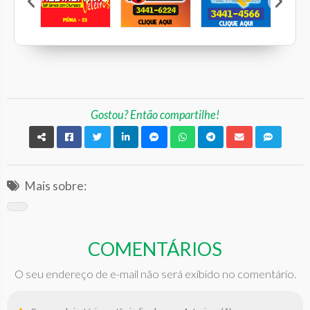
 Neves Freire
Restaurante Veleiros
Pé Quente
Calcebem
C
Gostou? Então compartilhe!
Mais sobre:
COMENTÁRIOS
O seu endereço de e-mail não será exibido no comentário.