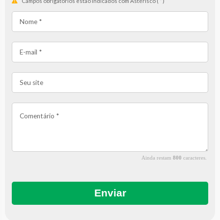
Campos obrigatórios estão indicados com Asterisco (
*
)
Ainda restam
800
caracteres.
Enviar