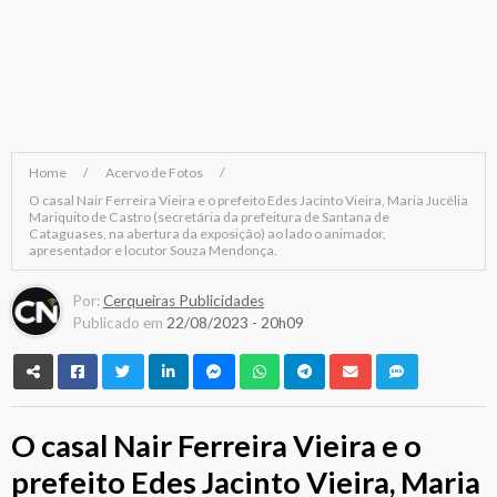
Home
Acervo de Fotos
O casal Nair Ferreira Vieira e o prefeito Edes Jacinto Vieira, Maria Jucélia
Mariquito de Castro (secretária da prefeitura de Santana de
Cataguases, na abertura da exposição) ao lado o animador,
apresentador e locutor Souza Mendonça.
Por:
Cerqueiras Publicidades
Publicado em
22/08/2023 - 20h09
O casal Nair Ferreira Vieira e o
prefeito Edes Jacinto Vieira, Maria