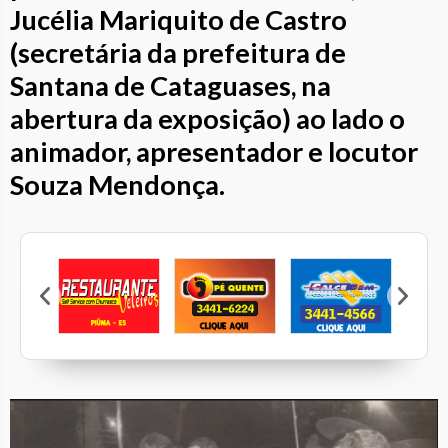
Jucélia Mariquito de Castro
(secretária da prefeitura de
Santana de Cataguases, na
abertura da exposição) ao lado o
animador, apresentador e locutor
Souza Mendonça.
Marcen
Veleiros
Pé Quente
Calcebem
Casa Mattos