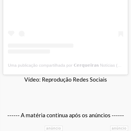
Uma publicação compartilhada por 𝗖𝗲𝗿𝗾𝘂𝗲𝗶𝗿𝗮𝘀 Notícias (@cerqueirasnoticias)
Vídeo: Reprodução Redes Sociais
------ A matéria continua após os anúncios ------