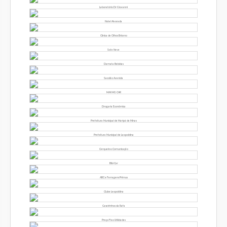
Laboratório Dr Giovanni
Hotel Alvorada
Clínica de Olhos Briceno
Sol e Neve
Damata Bebidas
Sacolão Avenida
MAX MG CAR
Drogaria Econômica
Prefeitura Municipal de Maripá de Minas
Prefeitura Municipal de Leopoldina
Cerqueiras Comunicação
Bibi Car
ABC e Ferragens Primus
Clube Leopoldina
Caseirinhos da Rafa
Preço Fixo Utilidades