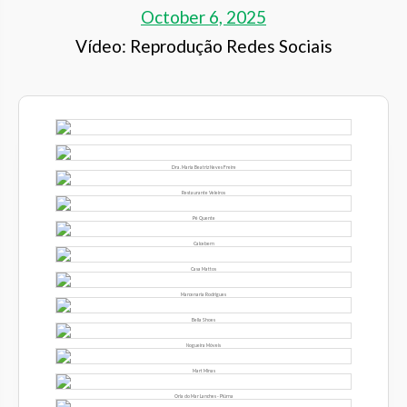
October 6, 2025
Vídeo: Reprodução Redes Sociais
Dra. Maria Beatriz Neves Freire
Restaurante Veleiros
Pé Quente
Calcebem
Casa Mattos
Marcenaria Rodrigues
Bella Shoes
Nogueira Móveis
Mart Minas
Orla do Mar Lanches - Piúma