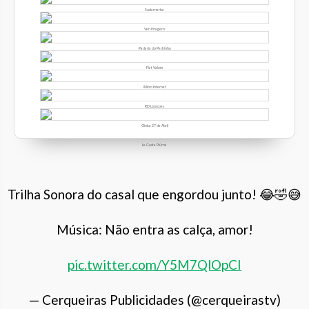
Sudamerica
Ver-imagem
Padaria do Pedrinho
Fiat Valore
iMicro Internet
RD Locacoes
Clínica 27 de Abril
Le Gusta Piúma
Trilha Sonora do casal que engordou junto! 😂🤣😅
Música: Não entra as calça, amor!
pic.twitter.com/Y5M7QlOpCI
— Cerqueiras Publicidades (@cerqueirastv)