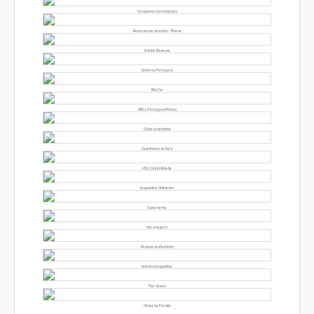
Cerqueiras Comunicação
Restaurante Arrastão - Piúma
Erlaine Rezende
Universo Ferragens
Bibi Car
ABC e Ferragens Primus
Clube Leopoldina
Caseirinhos da Rafa
MSL Contabilidade
Leopoldina Utilidades
Sudamerica
Ver-imagem
Padaria do Pedrinho
Unimed Leopoldina
Fiat Valore
Clínica da Família