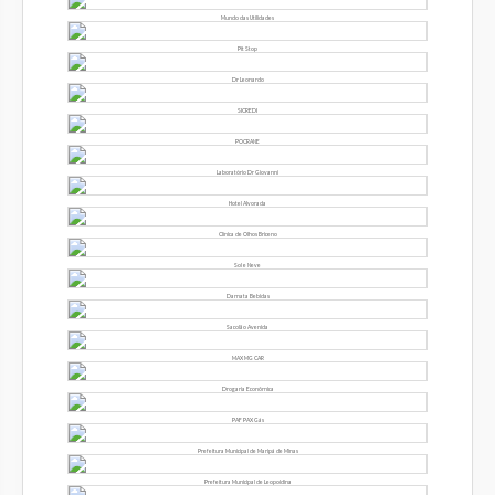
Mundo das Utilidades
Pit Stop
Dr Leonardo
SICREDI
POCRANE
Laboratório Dr Giovanni
Hotel Alvorada
Clínica de Olhos Briceno
Sol e Neve
Damata Bebidas
Sacolão Avenida
MAX MG CAR
Drogaria Econômica
PAF PAX Gás
Prefeitura Municipal de Maripá de Minas
Prefeitura Municipal de Leopoldina