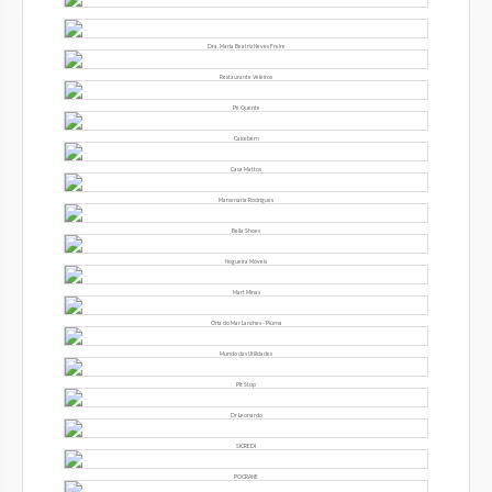
Dra. Maria Beatriz Neves Freire
Restaurante Veleiros
Pé Quente
Calcebem
Casa Mattos
Marcenaria Rodrigues
Bella Shoes
Nogueira Móveis
Mart Minas
Orla do Mar Lanches - Piúma
Mundo das Utilidades
Pit Stop
Dr Leonardo
SICREDI
POCRANE