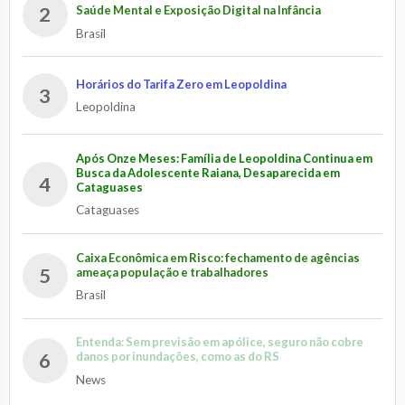
2
Saúde Mental e Exposição Digital na Infância
Brasil
Horários do Tarifa Zero em Leopoldina
3
Leopoldina
Após Onze Meses: Família de Leopoldina Continua em
Busca da Adolescente Raiana, Desaparecida em
4
Cataguases
Cataguases
Caixa Econômica em Risco: fechamento de agências
5
ameaça população e trabalhadores
Brasil
Entenda: Sem previsão em apólice, seguro não cobre
6
danos por inundações, como as do RS
News