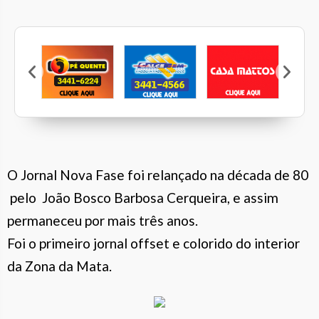
Marcen
Veleiros
Pé Quente
Calcebem
Casa Mattos
O Jornal Nova Fase foi relançado na década de 80
pelo João Bosco Barbosa Cerqueira, e assim
permaneceu por mais três anos.
Foi o primeiro jornal offset e colorido do interior
da Zona da Mata.