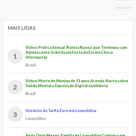
MAIS LIDAS
Vídeo: Prática Sexual 'Roleta Russa' que Terminou com
Adolescente Grávida em Festa da Escola Choca
1
Internautas
Brasil
Vídeo: Morte de Menina de 11 anos Acende Alerta sobre
2
Saúde Mental e Exposição Digital na Infância
Brasil
Horários do Tarifa Zero em Leopoldina
3
Leopoldina
Após Onze Meses: Família de Leopoldina Continua em