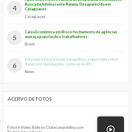
Busca da Adolescente Raiana, Desaparecida em
4
Cataguases
Cataguases
Caixa Econômica em Risco: fechamento de agências
5
ameaça população e trabalhadores
Brasil
Entenda: Sem previsão em apólice, seguro não cobre
6
danos por inundações, como as do RS
News
ACERVO DE FOTOS
Fotos e Vídeo: Baile no Clube Leopoldina com