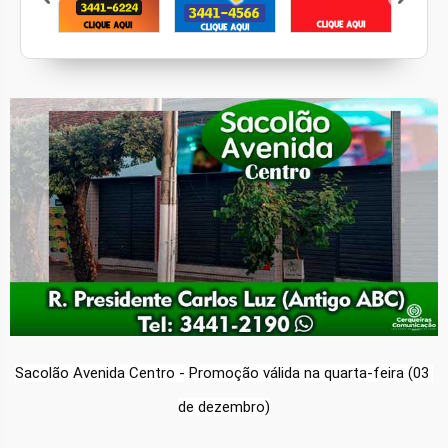
Marcen
Veleiros
Pé Quente
Calcebem
Casa Mattos
Sacolão Avenida Centro - Promoção válida na quarta-feira (03 
de dezembro)