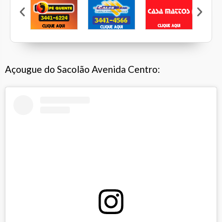
Veleiros
Pé Quente
Calcebem
Casa Mattos
B
Açougue do Sacolão Avenida Centro: