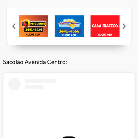
Veleiros
Pé Quente
Calcebem
Casa Mattos
B
Sacolão Avenida Centro: