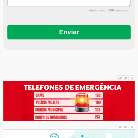
Ainda restam
800
caracteres.
Enviar