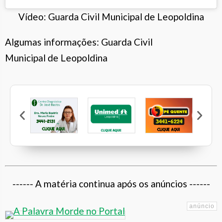
Vídeo: Guarda Civil Municipal de Leopoldina
Algumas informações: Guarda Civil
Municipal de Leopoldina
Beatriz Neves Freire
Unimed Leopoldina
Pé Quente
Calcebem
------ A matéria continua após os anúncios ------