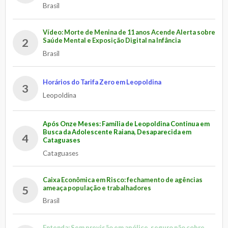
Brasil
Vídeo: Morte de Menina de 11 anos Acende Alerta sobre
2
Saúde Mental e Exposição Digital na Infância
Brasil
Horários do Tarifa Zero em Leopoldina
3
Leopoldina
Após Onze Meses: Família de Leopoldina Continua em
Busca da Adolescente Raiana, Desaparecida em
4
Cataguases
Cataguases
Caixa Econômica em Risco: fechamento de agências
5
ameaça população e trabalhadores
Brasil
Entenda: Sem previsão em apólice, seguro não cobre