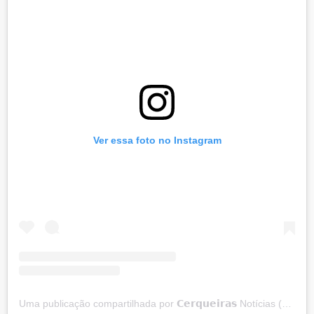
Ver essa foto no Instagram
Uma publicação compartilhada por 𝗖𝗲𝗿𝗾𝘂𝗲𝗶𝗿𝗮𝘀 Notícias (@cerqueirasnoticias)