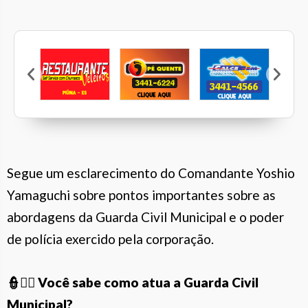
Marcen
Veleiros
Pé Quente
Calcebem
Casa Mattos
Segue um esclarecimento do Comandante Yoshio
Yamaguchi sobre pontos importantes sobre as
abordagens da Guarda Civil Municipal e o poder
de polícia exercido pela corporação.
👮👮‍♀️ Você sabe como atua a Guarda Civil
Municipal?