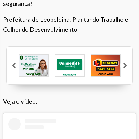
segurança!
Prefeitura de Leopoldina: Plantando Trabalho e
Colhendo Desenvolvimento
DV
 Neves Freire
Unimed Leopoldina
Pé Quente
Calcebem
Veja o vídeo: