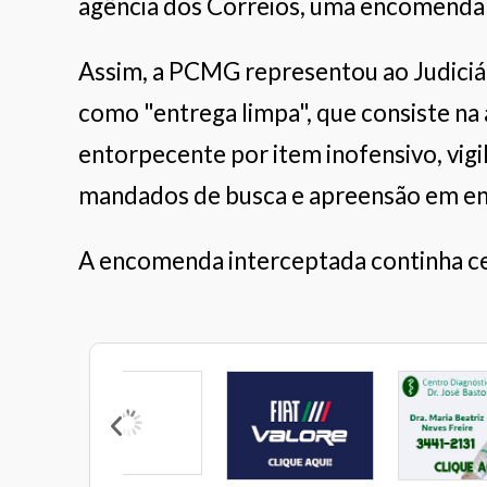
agência dos Correios, uma encomenda 
Assim, a PCMG representou ao Judiciár
como "entrega limpa", que consiste na
entorpecente por item inofensivo, vigi
mandados de busca e apreensão em end
A encomenda interceptada continha 