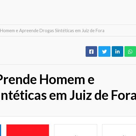
de Homem e Apreende Drogas Sintéticas em Juiz de Fora
l Prende Homem e
téticas em Juiz de For