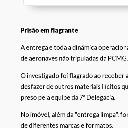
Clínica da Família
Fiat Valore
Dra. Maria Beatriz Neves Freire
Prisão em flagrante
A entrega e toda a dinâmica operacion
de aeronaves não tripuladas da PCMG.
O investigado foi flagrado ao receber 
desfazer de outros materiais ilícitos q
preso pela equipe da 7ª Delegacia.
No imóvel, além da "entrega limpa", f
de diferentes marcas e formatos.