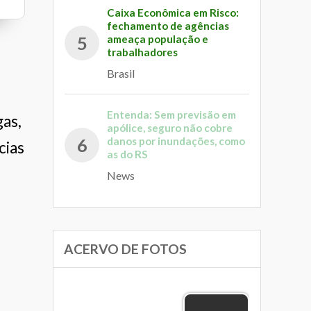
Caixa Econômica em Risco:
fechamento de agências
DV9 Soluções
Casa Mattos
Bella Shoes
ameaça população e
5
trabalhadores
Brasil
Entenda: Sem previsão em
gas,
apólice, seguro não cobre
danos por inundações, como
6
cias
as do RS
News
ACERVO DE FOTOS