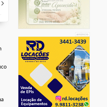
Nogueira Móveis
Mart Minas
Orla do Mar Lanches - Piúma
m
ico
ma