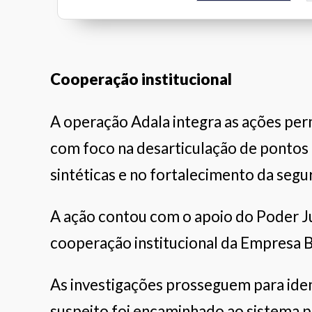
Clínica da Família
Fiat Valore
Dra. Maria Beatriz Neves Freire
Cooperação institucional
A operação Adala integra as ações pe
com foco na desarticulação de pontos 
sintéticas e no fortalecimento da segu
A ação contou com o apoio do Poder Jud
cooperação institucional da Empresa Br
As investigações prosseguem para ident
suspeito foi encaminhado ao sistema pr