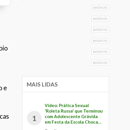
DV9 Soluções
Casa Mattos
Bella Shoes
oio
MAIS LIDAS
o e
Vídeo: Prática Sexual
'Roleta Russa' que Terminou
icas
com Adolescente Grávida
1
em Festa da Escola Choca
Internautas