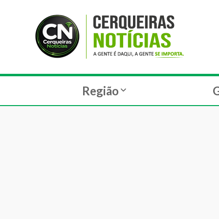
Região
G