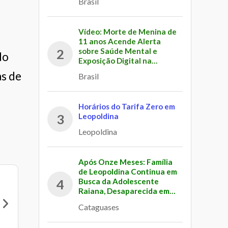
Brasil
Vídeo: Morte de Menina de
11 anos Acende Alerta
sobre Saúde Mental e
2
do
Exposição Digital na
Infância
as de
Brasil
Horários do Tarifa Zero em
Leopoldina
3
Leopoldina
Após Onze Meses: Família
de Leopoldina Continua em
Busca da Adolescente
4
Raiana, Desaparecida em
Cataguases
Cataguases