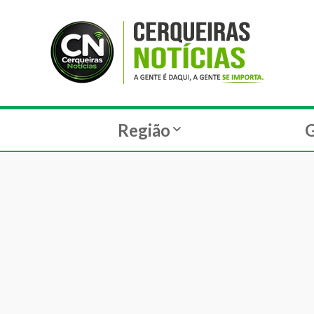
Região
G