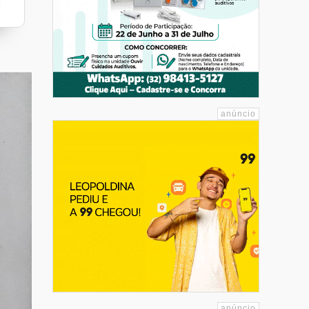
Nogueira Móveis
Mart Minas
Orla do Mar Lanches - Piúma