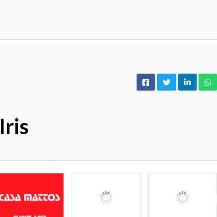
s
ris