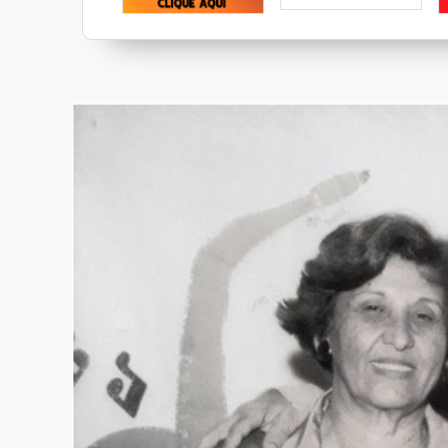
Calcebem
Restaurante Veleiros
Pé Quente