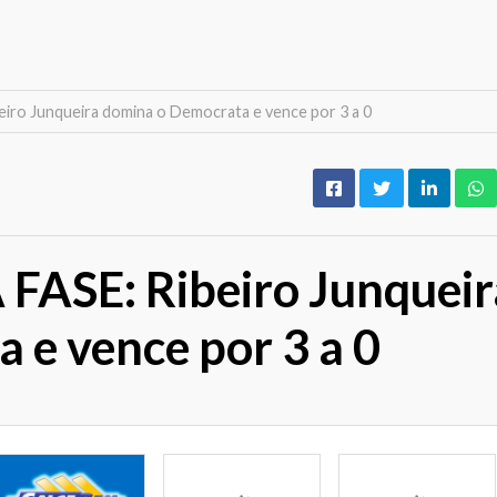
ro Junqueira domina o Democrata e vence por 3 a 0
ASE: Ribeiro Junqueir
 e vence por 3 a 0