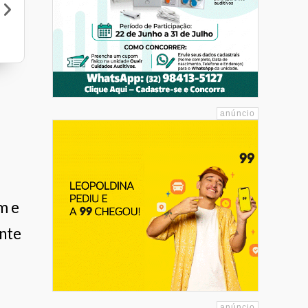
Nogueira Móveis
Mart Minas
Orla do Mar Lanches - Piúma
m e
nte