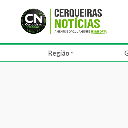
Região
G