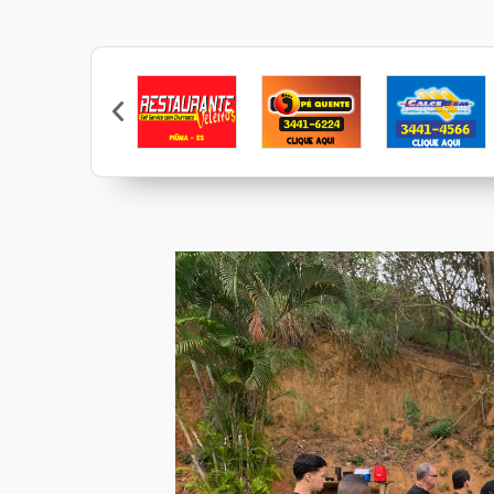
Restaurante Veleiros
Pé Quente
Calcebem
Casa Mattos