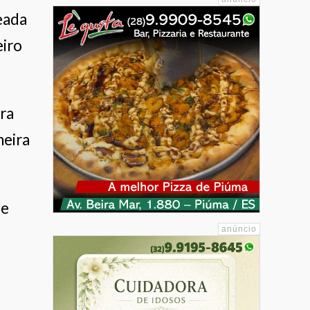
eada
eiro
ara
neira
de