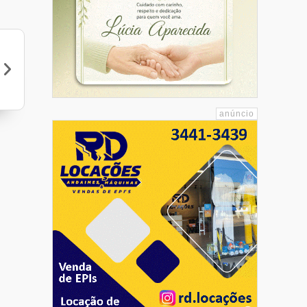
Orla do Mar Lanches - Piúma
Mundo das Utilidades
Pit Stop
Dr Leonardo