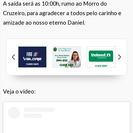
A saída será as 10:00h, rumo ao Morro do
Cruzeiro, para agradecer a todos pelo carinho e
amizade ao nosso eterno Daniel.
P
amília
Fiat Valore
Dra. Maria Beatriz Neves Freire
Unimed Leopoldina
Veja o vídeo: