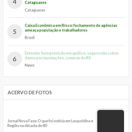
4
Cataguases
Cataguases
Caixa Econômica em Risco: fechamento de agências
5
ameaça população e trabalhadores
Brasil
Entenda: Sem previsão em apólice, seguro não cobre
6
danos por inundações, como as do RS
News
ACERVO DE FOTOS
Jornal Nova Fase: O que foi notícia em Leopoldina e
Região na década de 80