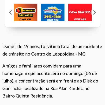
Marcen
Veleiros
Pé Quente
Calcebem
Casa Mattos
Daniel, de 19 anos, foi vítima fatal de um acidente
de trânsito no Centro de Leopoldina - MG.
Amigos e familiares convidam para uma
homenagem que acontecerá no domingo (06 de
julho), a concentração será em frente ao Disk do
Garrincha, localizado na Rua Alan Kardec, no
Bairro Quinta Residência.