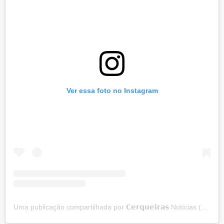
Ver essa foto no Instagram
Uma publicação compartilhada por 𝗖𝗲𝗿𝗾𝘂𝗲𝗶𝗿𝗮𝘀 Notícias (@cerqueirasnoticias)