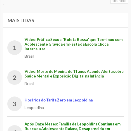
MAIS LIDAS
Vídeo: Prática Sexual 'Roleta Russa' que Terminou com
Adolescente Grávida em Festa da Escola Choca
1
Internautas
Brasil
Vídeo: Morte de Menina de 11 anos Acende Alerta sobre
2
Saúde Mental e Exposição Digital na Infância
Brasil
Horários do Tarifa Zero em Leopoldina
3
Leopoldina
Após Onze Meses: Família de Leopoldina Continua em
Busca da Adolescente Raiana, Desaparecida em