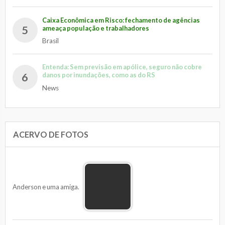
Caixa Econômica em Risco: fechamento de agências
5
ameaça população e trabalhadores
Brasil
Entenda: Sem previsão em apólice, seguro não cobre
6
danos por inundações, como as do RS
News
ACERVO DE FOTOS
Anderson e uma amiga.