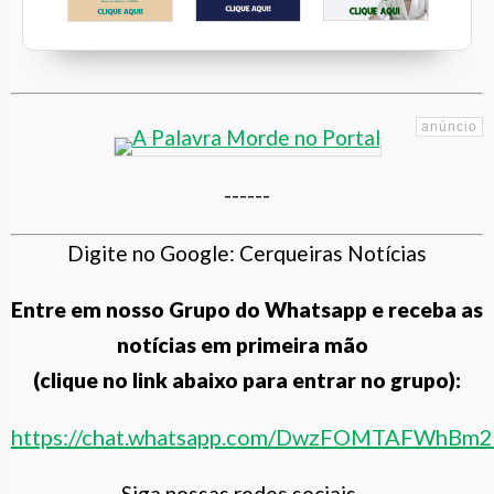
Unimed Leopoldina
línica da Família
Fiat Valore
Dra. Maria Beatriz Neves Freire
------
Digite no Google: Cerqueiras Notícias
Entre em nosso Grupo do Whatsapp e receba as
notícias em primeira mão
(clique no link abaixo para entrar no grupo):
https://chat.whatsapp.com/DwzFOMTAFWhBm
Siga nossas redes sociais.