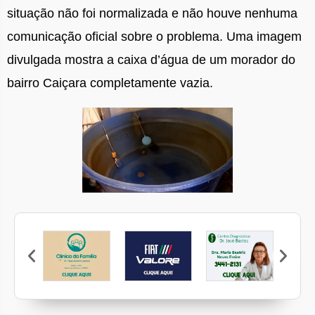
situação não foi normalizada e não houve nenhuma
comunicação oficial sobre o problema. Uma imagem
divulgada mostra a caixa d’água de um morador do
bairro Caiçara completamente vazia.
Unimed Leopoldina
P
amília
Fiat Valore
Dra. Maria Beatriz Neves Freire