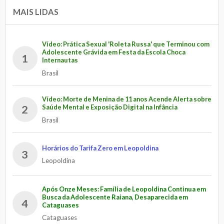
MAIS LIDAS
Vídeo: Prática Sexual 'Roleta Russa' que Terminou com
Adolescente Grávida em Festa da Escola Choca
1
Internautas
Brasil
Vídeo: Morte de Menina de 11 anos Acende Alerta sobre
2
Saúde Mental e Exposição Digital na Infância
Brasil
Horários do Tarifa Zero em Leopoldina
3
Leopoldina
Após Onze Meses: Família de Leopoldina Continua em
Busca da Adolescente Raiana, Desaparecida em
4
Cataguases
Cataguases